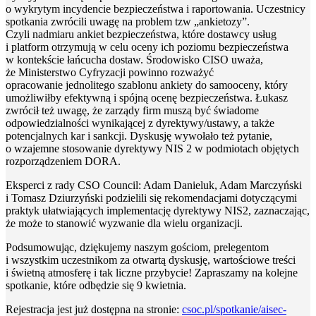
o wykrytym incydencie bezpieczeństwa i raportowania. Uczestnicy
spotkania zwrócili uwagę na problem tzw „ankietozy”.
Czyli nadmiaru ankiet bezpieczeństwa, które dostawcy usług
i platform otrzymują w celu oceny ich poziomu bezpieczeństwa
w kontekście łańcucha dostaw. Środowisko CISO uważa,
że Ministerstwo Cyfryzacji powinno rozważyć
opracowanie jednolitego szablonu ankiety do samooceny, który
umożliwiłby efektywną i spójną ocenę bezpieczeństwa. Łukasz
zwrócił też uwagę, że zarządy firm muszą być świadome
odpowiedzialności wynikającej z dyrektywy/ustawy, a także
potencjalnych kar i sankcji. Dyskusję wywołało też pytanie,
o wzajemne stosowanie dyrektywy NIS 2 w podmiotach objętych
rozporządzeniem DORA.
Eksperci z rady CSO Council: Adam Danieluk, Adam Marczyński
i Tomasz Dziurzyński podzielili się rekomendacjami dotyczącymi
praktyk ułatwiających implementację dyrektywy NIS2, zaznaczając,
że może to stanowić wyzwanie dla wielu organizacji.
Podsumowując, dziękujemy naszym gościom, prelegentom
i wszystkim uczestnikom za otwartą dyskusję, wartościowe treści
i świetną atmosferę i tak liczne przybycie! Zapraszamy na kolejne
spotkanie, które odbędzie się 9 kwietnia.
Rejestracja jest już dostępna na stronie:
csoc.pl/spotkanie/aisec-