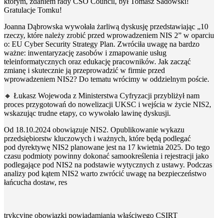
którym, zdaniem rady CSO Council, był Tomasz Sadowski!
Gratulacje Tomku!
Joanna Dąbrowska wywołała żarliwą dyskusję przedstawiając „10
rzeczy, które należy zrobić przed wprowadzeniem NIS 2” w oparciu
o: EU Cyber Security Strategy Plan. Zwróciła uwagę na bardzo
ważne: inwentaryzację zasobów i zmapowanie usług
teleinformatycznych oraz edukację pracowników. Jak zacząć
zmianę i skutecznie ją przeprowadzić w firmie przed
wprowadzeniem NIS2? Do tematu wrócimy w oddzielnym poście.
🔸 Łukasz Wojewoda z Ministerstwa Cyfryzacji przybliżył nam
proces przygotowań do nowelizacji UKSC i wejścia w życie NIS2,
wskazując trudne etapy, co wywołało lawinę dyskusji.
Od 18.10.2024 obowiązuje NIS2. Opublikowanie wykazu
przedsiębiorstw kluczowych i ważnych, które będą podlegać
pod dyrektywę NIS2 planowane jest na 17 kwietnia 2025. Do tego
czasu podmioty powinny dokonać samookreślenia i rejestracji jako
podlegające pod NIS2 na podstawie wytycznych z ustawy. Podczas
analizy pod kątem NIS2 warto zwrócić uwagę na bezpieczeństwo
łańcucha dostaw, res
trykcyjne obowiązki powiadamiania właściwego CSIRT