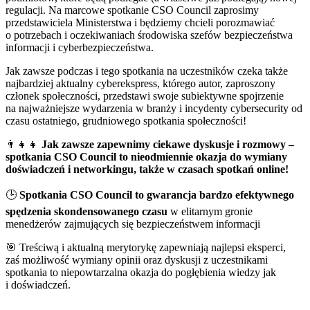
regulacji. Na marcowe spotkanie CSO Council zaprosimy
przedstawiciela Ministerstwa i będziemy chcieli porozmawiać
o potrzebach i oczekiwaniach środowiska szefów bezpieczeństwa
informacji i cyberbezpieczeństwa.
Jak zawsze podczas i tego spotkania na uczestników czeka także
najbardziej aktualny cyberekspress, którego autor, zaproszony
członek społeczności, przedstawi swoje subiektywne spojrzenie
na najważniejsze wydarzenia w branży i incydenty cybersecurity od
czasu ostatniego, grudniowego spotkania społeczności!
👨‍👧‍👧
Jak zawsze zapewnimy ciekawe dyskusje i rozmowy –
spotkania CSO Council to nieodmiennie okazja do wymiany
doświadczeń i networkingu, także w czasach spotkań online!
🕒
Spotkania CSO Council to gwarancja bardzo efektywnego
spędzenia skondensowanego czasu
w elitarnym gronie
menedżerów zajmujących się bezpieczeństwem informacji
🎯 Treściwą i aktualną merytorykę zapewniają najlepsi eksperci,
zaś możliwość wymiany opinii oraz dyskusji z uczestnikami
spotkania to niepowtarzalna okazja do pogłębienia wiedzy jak
i doświadczeń.