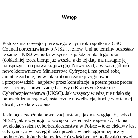
Wstęp
Podczas marcowego, pierwszego w tym roku spotkania CSO
Council porozmawiamy o NIS2 … znów. Unijne terminy pozostały
te same – NIS2 wchodzi w życie 17 października tego roku
(dokładniej rzecz biorąc już weszła, a do tej daty ma nastąpić jej
transpozycja do prawa krajowego). Nowy rząd, a w szczególności
nowe kierownictwo Ministerstwa Cyfryzacji, ma przed sobą
ambitne zadanie, by w tak krótkim czasie przygotować
i przeprowadzić - najpierw przez konsultacje, a potem przez proces
legislacyjny – nowelizację Ustawy o Krajowym Systemie
Cyberbezpieczeństwa (UKSC). Jak wszyscy wiedzą nie udało się
poprzedniemu rządowi, ostatecznie nowelizacja, trochę w ostatniej
chwili, została wycofana.
Jakie będą założenia nowelizacji ustawy, jak ma wyglądać „polski
NIS2”, jakie wymogi i obowiązki trzeba będzie spełniać, jak ma
wyglądać system cyberbezpieczeństwa w Polsce – tego ciekawy jest
cały rynek, a w szczególności przedstawiciele ogromnej liczby
podmiotów, które będą podlegać (a właściwe już podlegają) nowej