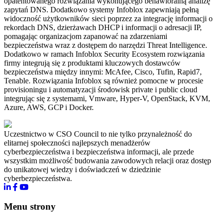
opatentowanego rozwiązania wykonującego behawioralną analizę
zapytań DNS. Dodatkowo systemy Infoblox zapewniają pełną
widoczność użytkowników sieci poprzez za integrację informacji o
rekordach DNS, dzierżawach DHCP i informacji o adresacji IP,
pomagając organizacjom zapanować na zdarzeniami
bezpieczeństwa wraz z dostępem do narzędzi Threat Intelligence.
Dodatkowo w ramach Infoblox Security Ecosystem rozwiązania
firmy integrują się z produktami kluczowych dostawców
bezpieczeństwa między innymi: McAfee, Cisco, Tufin, Rapid7,
Tenable. Rozwiązania Infoblox są również pomocne w procesie
provisioningu i automatyzacji środowisk private i public cloud
integrując się z systemami, Vmware, Hyper-V, OpenStack, KVM,
Azure, AWS, GCP i Docker.
Uczestnictwo w CSO Council to nie tylko przynależność do
elitarnej społeczności najlepszych menadżerów
cyberbezpieczeństwa i bezpieczeństwa informacji, ale przede
wszystkim możliwość budowania zawodowych relacji oraz dostęp
do unikatowej wiedzy i doświadczeń w dziedzinie
cyberbezpieczeństwa.
Menu strony