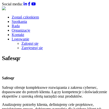
Social media:
Zostań członkiem
Spotkania
Rada
Organizacje
Kontakt
Logowanie
Zaloguj się
Zarejestruj się
Safesqr
Safesqr
Safesqr oferuje kompleksowe rozwiązania z zakresu cybersec,
dopasowane do potrzeb klienta. Łączy kompetencje i doświadczenie
ekspertów z szeroką ofertą narzędzi oraz produktów.
Analizujemy potrzeby klienta, definiujemy cele projektowe,
projektujemy proces, dobieramy narzędzia dla każdego klient tak,