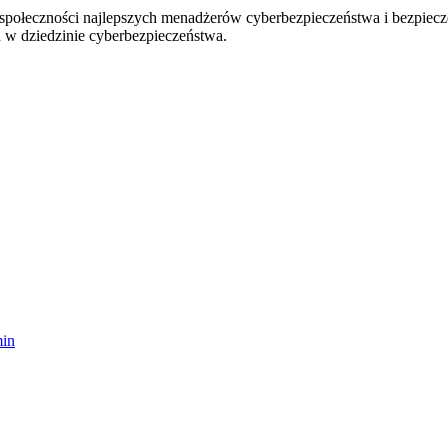
j społeczności najlepszych menadżerów cyberbezpieczeństwa i bezpiec
 w dziedzinie cyberbezpieczeństwa.
in