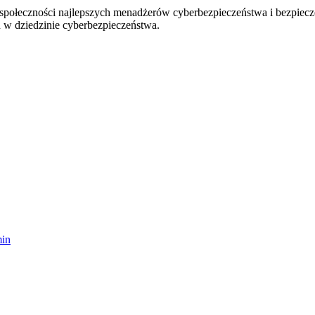
j społeczności najlepszych menadżerów cyberbezpieczeństwa i bezpiec
 w dziedzinie cyberbezpieczeństwa.
in