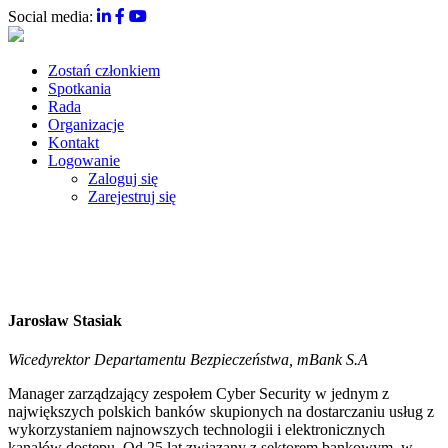
Social media:
Zostań członkiem
Spotkania
Rada
Organizacje
Kontakt
Logowanie
Zaloguj się
Zarejestruj się
Jarosław Stasiak
Wicedyrektor Departamentu Bezpieczeństwa, mBank S.A
Manager zarządzający zespołem Cyber Security w jednym z
największych polskich banków skupionych na dostarczaniu usług z
wykorzystaniem najnowszych technologii i elektronicznych
kanałów dostępu. Od 25 lat związany z sektorem bankowym, w