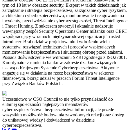
tym od 18 lat w obszarze security. Ekspert w takich dziedzinach jak
zarządzanie i strategia bezpieczeństwa, zarządzanie cyber ryzykiem,
architektura cyberbezpieczeństwa, monitorowanie i reagowanie na
incydenty, przeciwdziałanie cyberprzestępczości, Threat Intelligence
i Threat Hunting. Z sukcesem stworzył i aktualnie nadzoruje
wewnętrzny zespół Security Operations Center mBanku oraz CERT
współpracujący w ramach międzynarodowej organizacji Trusted
Introducer. Brał udział w projektowaniu i wdrożeniu wielu
systemów, rozwiązań technicznych i procesów wspierających
monitorowanie bezpieczeństwa i skuteczną obronę przed atakami.
Posiada doświadczenie we wdrażaniu SZBI zgodnego z ISO27001.
Koordynator z ramienia banku w zakresie działań związanych
ustawą o Krajowym Systemie Cyberbezpieczeństwa. Aktywnie
angażuje się w działania na rzecz bezpieczeństwa w sektorze
finansowym, biorąc udział w pracach Forum Threat Intelligence
przy Związku Banków Polskich.
Uczestnictwo w CSO Council to nie tylko przynależność do
elitarnej społeczności najlepszych menadżerów
cyberbezpieczeństwa i bezpieczeństwa informacji, ale przede
wszystkim możliwość budowania zawodowych relacji oraz dostęp
do unikatowej wiedzy i doświadczeń w dziedzinie
cyberbezpieczeństwa.