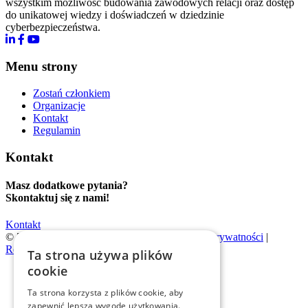
wszystkim możliwość budowania zawodowych relacji oraz dostęp
do unikatowej wiedzy i doświadczeń w dziedzinie
cyberbezpieczeństwa.
Menu strony
Zostań członkiem
Organizacje
Kontakt
Regulamin
Kontakt
Masz dodatkowe pytania?
Skontaktuj się z nami!
Kontakt
© 2026 | Evention |
Polityka cookies
|
Polityka prywatności
|
Regulamin
Ta strona używa plików
cookie
Ta strona korzysta z plików cookie, aby
zapewnić lepszą wygodę użytkowania.