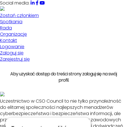
Social media:
Zostań członkiem
Spotkania
Rada
Organizacje
Kontakt
Logowanie
Zaloguj się
Zarejestruj się
Aby uzyskać dostęp do treści strony zaloguj się na swój
profil.
Uczestnictwo w CSO Council to nie tylko przynależność
do elitarnej społeczności najlepszych menadżerów
cyberbezpieczeństwa i bezpieczeństwa informacji, ale
przede wszystkim możliwość budowania zawodowych
relacji oraz dostęp do unikatowej wiedzy i doświadczeń