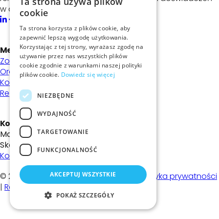
Ta strona używa plików
w dziedzinie cyberbezpieczeństwa.
cookie
Ta strona korzysta z plików cookie, aby
zapewnić lepszą wygodę użytkowania.
Korzystając z tej strony, wyrażasz zgodę na
Menu strony
używanie przez nas wszystkich plików
Zostań członkiem
cookie zgodnie z warunkami naszej polityki
Organizacje
plików cookie.
Dowiedz się więcej
Kontakt
Regulamin
NIEZBĘDNE
WYDAJNOŚĆ
Kontakt
TARGETOWANIE
Masz dodatkowe pytania?
Skontaktuj się z nami!
FUNKCJONALNOŚĆ
Kontakt
AKCEPTUJ WSZYSTKIE
© 2026 | Evention |
Polityka cookies
|
Polityka prywatności
|
Regulamin
POKAŻ SZCZEGÓŁY