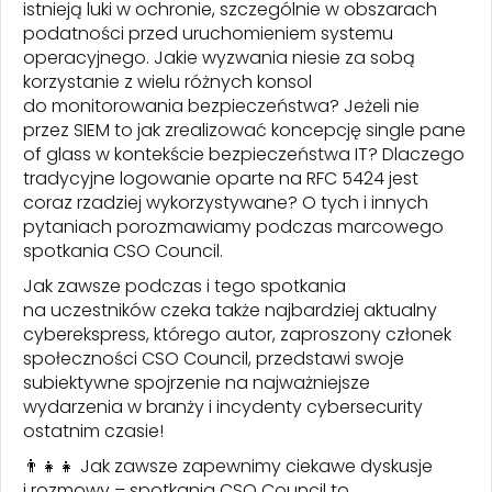
istnieją luki w ochronie, szczególnie w obszarach
podatności przed uruchomieniem systemu
operacyjnego. Jakie wyzwania niesie za sobą
korzystanie z wielu różnych konsol
do monitorowania bezpieczeństwa? Jeżeli nie
przez SIEM to jak zrealizować koncepcję single pane
of glass w kontekście bezpieczeństwa IT? Dlaczego
tradycyjne logowanie oparte na RFC 5424 jest
coraz rzadziej wykorzystywane? O tych i innych
pytaniach porozmawiamy podczas marcowego
spotkania CSO Council.
Jak zawsze podczas i tego spotkania
na uczestników czeka także najbardziej aktualny
cyberekspress, którego autor, zaproszony członek
społeczności CSO Council, przedstawi swoje
subiektywne spojrzenie na najważniejsze
wydarzenia w branży i incydenty cybersecurity
ostatnim czasie!
👨‍👧‍👧 Jak zawsze zapewnimy ciekawe dyskusje
i rozmowy – spotkania CSO Council to