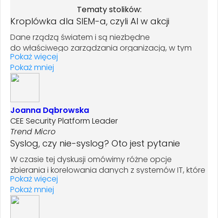
Tematy stolików:
Kroplówka dla SIEM-a, czyli AI w akcji
Dane rządzą światem i są niezbędne
do właściwego zarządzania organizacją, w tym
Pokaż więcej
procesami związanymi z cyberbezpieczeństwem.
Pokaż mniej
Jednak im więcej danych, tym trudniejsza analiza.
Czy w świetle powyższego obecnie dostępne
systemy SIEM są w stanie generować użyteczne
wyniki? Czy technologia AI pozwoli w końcu
Joanna Dąbrowska
na wykorzystanie SIEM jako centralnego narzędzia
CEE Security Platform Leader
zarządzania bezpieczeństwem? A może warto
Trend Micro
zmienić strategię i postawić na inną "glowę
Syslog, czy nie-syslog? Oto jest pytanie
rodziny"?
W czasie tej dyskusji omówimy różne opcje
zbierania i korelowania danych z systemów IT, które
Pokaż więcej
pozwalają na zbudowanie sprawnie działającego
Pokaż mniej
SOC (Security Operations Center). Zastanowimy się
nad tym, czy na bazie danych zebranych
przez standardowy mechanizm logowania