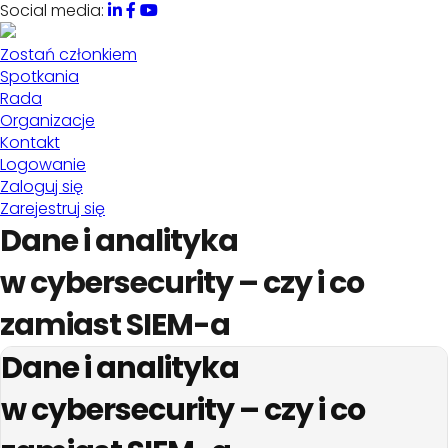
Social media:
Zostań członkiem
Spotkania
Rada
Organizacje
Kontakt
Logowanie
Zaloguj się
Zarejestruj się
Dane i analityka
w cybersecurity – czy i co
zamiast SIEM-a
Dane i analityka
w cybersecurity – czy i co