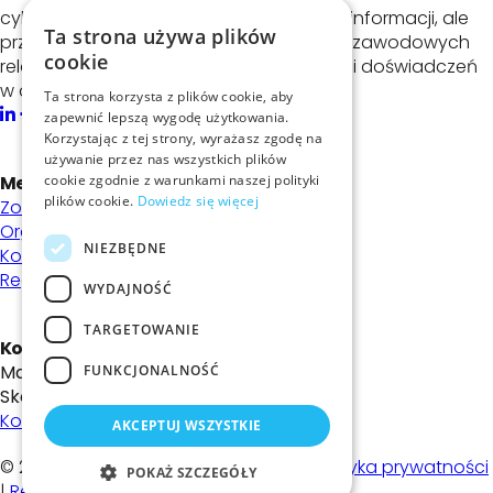
cyberbezpieczeństwa i bezpieczeństwa informacji, ale
Ta strona używa plików
przede wszystkim możliwość budowania zawodowych
cookie
relacji oraz dostęp do unikatowej wiedzy i doświadczeń
w dziedzinie cyberbezpieczeństwa.
Ta strona korzysta z plików cookie, aby
zapewnić lepszą wygodę użytkowania.
Korzystając z tej strony, wyrażasz zgodę na
używanie przez nas wszystkich plików
Menu strony
cookie zgodnie z warunkami naszej polityki
plików cookie.
Dowiedz się więcej
Zostań członkiem
Organizacje
NIEZBĘDNE
Kontakt
Regulamin
WYDAJNOŚĆ
TARGETOWANIE
Kontakt
Masz dodatkowe pytania?
FUNKCJONALNOŚĆ
Skontaktuj się z nami!
Kontakt
AKCEPTUJ WSZYSTKIE
© 2026 | Evention |
Polityka cookies
|
Polityka prywatności
POKAŻ SZCZEGÓŁY
|
Regulamin