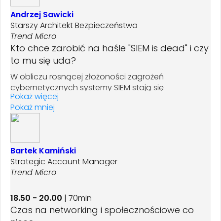
z korzeniami w latach 80-tych XXw będziemy mogli
Andrzej Sawicki
uzyskać rozsądne detekcje? Jak wyjść naprzeciw
Starszy Architekt Bezpieczeństwa
ograniczeniom logów - czy użycie telemetrii
Trend Micro
oraz wbudowanych reguł korelacyjnych stanowi
Kto chce zarobić na haśle "SIEM is dead" i czy
dobre rozwiązanie? Może warto trzymać się tradycji
i otwartych standardów? A może jest jeszcze jakiś
to mu się uda?
inny kompromis?
W obliczu rosnącej złożoności zagrożeń
cybernetycznych systemy SIEM stają się
Pokaż więcej
niewystarczające. Celem dyskusji jest analiza
Pokaż mniej
ograniczeń systemów SIEM oraz omówienie
nowoczesnych strategii, które mogą je potencjalnie
zastąpić. Skupimy się na roli sztucznej inteligencji
i automatyzacji w usprawnianiu zarządzania
Bartek Kamiński
incydentami oraz analizą zagrożeń. Prowadzący
Strategic Account Manager
zaprosi uczestników do wymiany doświadczeń
Trend Micro
i przemyśleń dotyczących przyszłości
bezpieczeństwa IT.
18.50 - 20.00
| 70min
Czas na networking i społecznościowe co